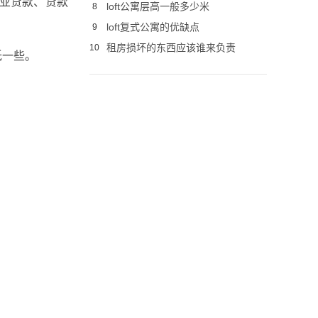
商业贷款、贷款
loft公寓层高一般多少米
8
loft复式公寓的优缺点
9
租房损坏的东西应该谁来负责
10
低一些。