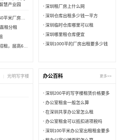
智慧产业园
深圳租厂房上什么网
厂房业主直租
深圳仓库出租多少钱一平方
首月租金立减10%，光明新湖街道楼村冠城高新科技园360平米厂房业主直
深圳临时仓库哪里可以租
主直租分租
深圳哪里租仓库便宜
租
深圳1000平的厂房出租要多少钱
首月租金立减10%，公明楼村860平方实际面积一楼厂房招租，层高6米带牛角
光明写字楼
办公百科
|
更多>>
深圳200平的写字楼租赁价格要多
少钱
办公室租金一般怎么算
在深圳共享办公室怎么租
办公室租金可以抵扣进项税吗
深圳100平米办公室出租租金要多