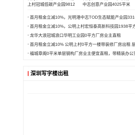
上村冠城低碳产业园9812
中志创意产业园4025平米
平米厂房仓库业主直租分
厂房办公室仓库业主直租
租
首月租金立减10%，公明上村宏恒泰高新科技园1938平
龙华大浪冠城浪口华明工业园0平方厂房业主直租
首月租金立减10% 公明上村0平方一楼带装修厂房出租 
福城章阁0平米单层钢构厂房业主便宜直租，带精装办公
深圳写字楼出租