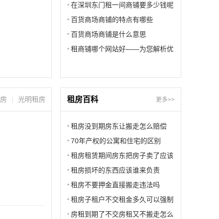
在深圳东门租一间商铺要多少钱呢
百货商场商铺的特点有哪些
百货商场商铺是什么意思
租商铺哪个网站好——为您解析优
选平台
房
光明租房
租房百科
|
更多>>
租房没到期房东让搬走怎么赔偿
70年产权的公寓和住宅的区别
租房租赁期间房东把房子卖了应该
怎么赔偿
租房损坏的东西应该谁来负责
租房不要押金直接搬走违法吗
租房子租户不交租金多久可以强制
搬离
房租到期了不交房租又不搬走怎么