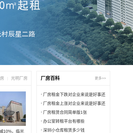
房
光明厂房
厂房百科
|
更多>>
厂房租金下跌对企业来说是好事还
是坏事
厂房租金上涨对企业来说是好事还
是坏事
厂房租赁合同简单版1张
办公室转租平台有哪些
深圳小仓库租赁多少钱
减10%，临光