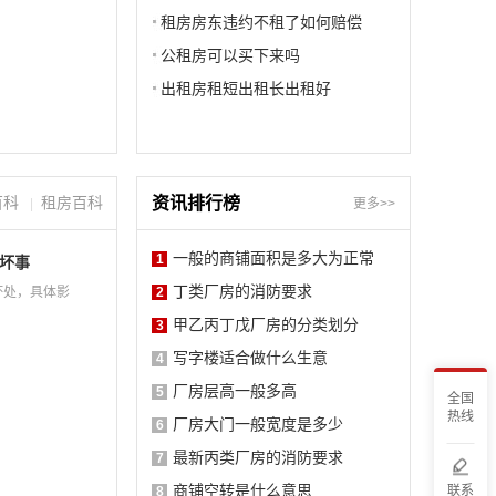
办
租房房东违约不租了如何赔偿
公租房可以买下来吗
出租房租短出租长出租好
百科
租房百科
资讯排行榜
|
更多>>
一般的商铺面积是多大为正常
1
坏事
丁类厂房的消防要求
坏处，具体影
2
甲乙丙丁戊厂房的分类划分
3
写字楼适合做什么生意
4
厂房层高一般多高
5
全国
热线
厂房大门一般宽度是多少
6
最新丙类厂房的消防要求
7
商铺空转是什么意思
联系
8