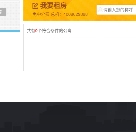
我要租房
房
免中介费 总机：4008629898
共有
0
个符合条件的公寓