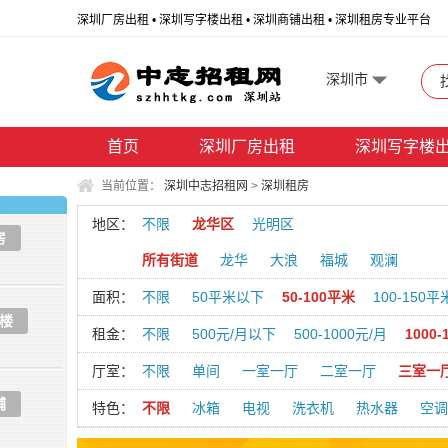
深圳厂房出租 • 深圳写字楼出租 • 深圳商铺出租 • 深圳租房专业平台
深圳市
首页
深圳厂房出租
深圳写字楼
当前位置：
深圳中志招租网
>
深圳租房
地区：
不限
龙华区
光明区
房
所有街道
龙华
大浪
福城
观澜
面积：
不限
50平米以下
50-100平米
100-150平
楼
租金：
不限
500元/月以下
500-1000元/月
1000-
厅室：
不限
单间
一室一厅
二室一厅
三室一
铺
特色：
不限
冰箱
电视
洗衣机
热水器
空调