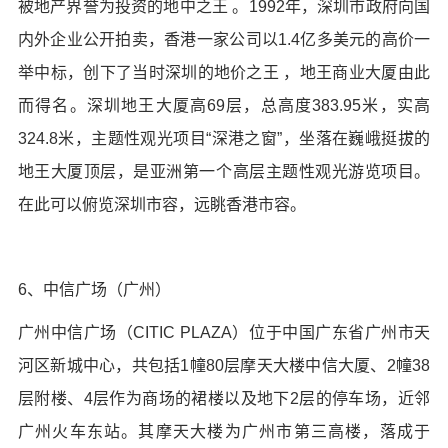
被地产界誉为投资的地中之王 。1992年，深圳市政府向国
内外企业公开拍卖，香港一家公司以1.4亿多美元的高价一
举中标，创下了当时深圳的地价之王 ，地王商业大厦由此
而得名。深圳地王大厦高69层，总高度383.95米，实高
324.8米，主题性观光项目“深港之窗”，坐落在巍峨挺拔的
地王大厦顶层，是亚洲第一个高层主题性观光游览项目。
在此可以俯览深圳市容，远眺香港市容。
6、中信广场（广州）
广州中信广场（CITIC PLAZA）位于中国广东省广州市天
河区新城中心，共包括1幢80层摩天大楼中信大厦、2幢38
层附楼、4层作为商场的裙楼以及地下2层的停车场，近邻
广州火车东站。其摩天大楼为广州市第三高楼，落成于