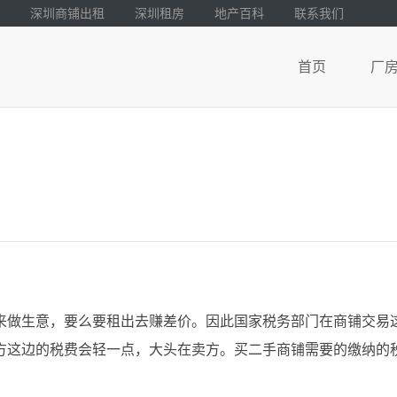
深圳商铺出租
深圳租房
地产百科
联系我们
首页
厂
来做生意，要么要租出去赚差价。因此国家税务部门在商铺交易
方这边的税费会轻一点，大头在卖方。买二手商铺需要的缴纳的