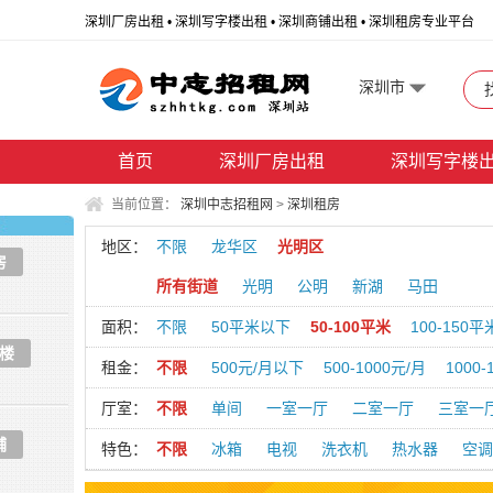
深圳厂房出租 • 深圳写字楼出租 • 深圳商铺出租 • 深圳租房专业平台
深圳市
首页
深圳厂房出租
深圳写字楼
当前位置：
深圳中志招租网
>
深圳租房
地区：
不限
龙华区
光明区
房
所有街道
光明
公明
新湖
马田
面积：
不限
50平米以下
50-100平米
100-150平
楼
租金：
不限
500元/月以下
500-1000元/月
1000-
厅室：
不限
单间
一室一厅
二室一厅
三室一
铺
特色：
不限
冰箱
电视
洗衣机
热水器
空调