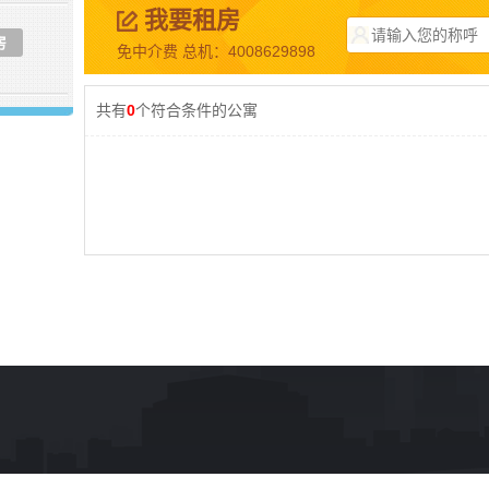
我要租房
房
免中介费 总机：4008629898
共有
0
个符合条件的公寓