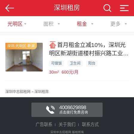
深圳租房
光明区
面积
租金
更多
首月租金立减10%，深圳光
深圳-光明区-新湖
明区新湖街道楼村振兴路工业园
内宿舍对外出租
可做饭
卫生间
阳台
30m²
600元/月
深圳中志招租网
>
深圳租房
4008629898
点击拨打免费咨询
广告联系
关于我们
联系方式
深圳中志招租网 版权所有