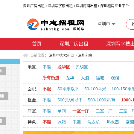
深圳厂房出租 • 深圳写字楼出租 • 深圳商铺出租 • 深圳租房专业平台
深圳市
首页
深圳厂房出租
深圳写字楼
当前位置：
深圳中志招租网
>
深圳租房
地区：
不限
龙华区
光明区
房
所有街道
龙华
大浪
福城
观澜
面积：
不限
50平米以下
50-100平米
100-150平
楼
租金：
不限
500元/月以下
500-1000元/月
1000-
厅室：
不限
单间
一室一厅
二室一厅
三室一
铺
特色：
不限
冰箱
电视
洗衣机
热水器
空调