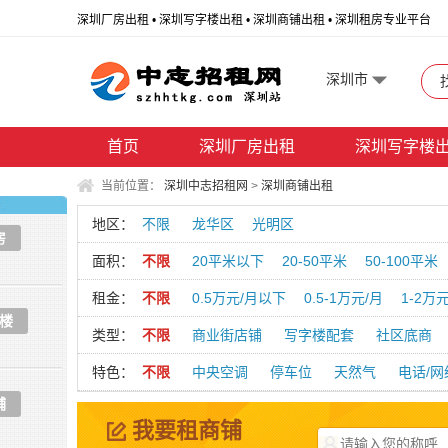
深圳厂房出租 • 深圳写字楼出租 • 深圳商铺出租 • 深圳租房专业平台
深圳市
首页
深圳厂房出租
深圳写字楼
当前位置：
深圳中志招租网
>
深圳商铺出租
地区：
不限
龙华区
光明区
房
面积：
不限
20平米以下
20-50平米
50-100平米
租金：
不限
0.5万元/月以下
0.5-1万元/月
1-2万
楼
类型：
不限
商业街店铺
写字楼配套
社区底商
特色：
不限
中央空调
停车位
天然气
电话/网
铺
我要租商铺