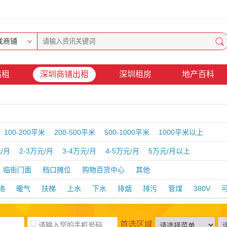
找商铺
出租
深圳商铺出租
深圳租房
地产百科
100-200平米
200-500平米
500-1000平米
1000平米以上
元/月
2-3万元/月
3-4万元/月
4-5万元/月
5万元/月以上
临街门面
档口摊位
购物百货中心
其他
络
暖气
扶梯
上水
下水
排烟
排污
管煤
380V
首选区域