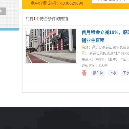
免中介费 总机：4008629898
房
共有
1
个符合条件的商铺
首月租金立减10%，临
铺业主直租
简介：
通过此商铺出租信息成交
置： 商铺位置距离深圳光明区6
联系人：
刘小姐（业主）
电话
更新时间：3天前
停车位
上水
下