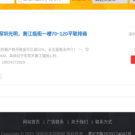
深圳光明，黄江临街一楼70~120平联排商
深圳
的租户首月租金可立减10%，业主直租无中介！ 一、位
KM，具体位于东莞市黄江镇田心村...
：
18824272929
水
网站首页
|
广告联系
|
关于我们
|
联系方式
Copyright © 2021 深圳中志招租网 版权所有
粤ICP备2020124042号