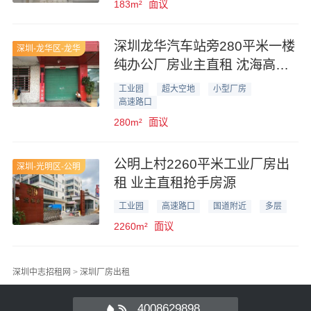
183m²
面议
深圳龙华汽车站旁280平米一楼
深圳-龙华区-龙华
纯办公厂房业主直租 沈海高速
清湖出入口附近
工业园
超大空地
小型厂房
高速路口
280m²
面议
公明上村2260平米工业厂房出
深圳-光明区-公明
租 业主直租抢手房源
工业园
高速路口
国道附近
多层
2260m²
面议
深圳中志招租网
>
深圳厂房出租
4008629898