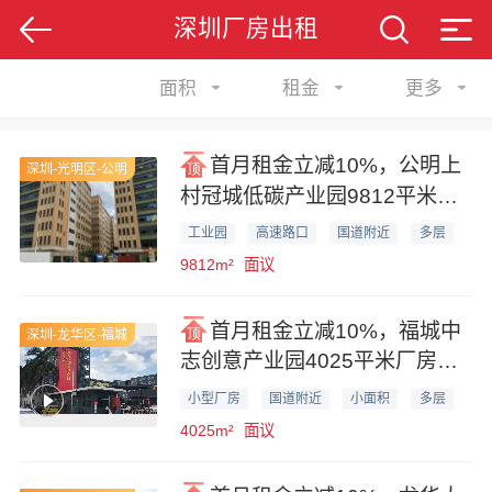
深圳厂房出租
面积
租金
更多
首月租金立减10%，公明上
深圳-光明区-公明
村冠城低碳产业园9812平米厂
房仓库业主直租分租
工业园
高速路口
国道附近
多层
9812m²
面议
首月租金立减10%，福城中
深圳-龙华区-福城
志创意产业园4025平米厂房办
公室仓库业主直租
小型厂房
国道附近
小面积
多层
4025m²
面议