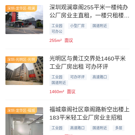
深圳观澜章阁255平米一楼纯办
深圳-龙华区-观澜
公厂房业主直租，一楼只租楼上
价
工业园
小型厂房
国道附近
可办公
255m²
面议
光明区与黄江交界处1460平米
深圳-光明区-光明
工业厂房出租 可办环评
工业园
可办环评
高速路口
国道附近
1460m²
面议
福城章阁社区章阁路新空出楼上
深圳-龙华区-福城
183平米轻工业厂房业主招租
工业园
高速路口
国道附近
多层