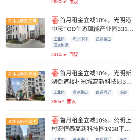
2680m²
面议
首月租金立减10%，光明港
深圳-光明区-光明
中志TOD生态赋能产业园3310
平米厂房仓库业主直租
工业园
可办环评
高速路口
国道附近
3310m²
面议
首月租金立减10%，光明新
深圳-光明区-新湖
湖街道楼村冠城高新科技园360
平米厂房业主直
工业园
高速路口
国道附近
多层
360m²
面议
首月租金立减10%，公明上
深圳-光明区-公明
村宏恒泰高新科技园1938平方
厂房业主出租
工业园
高速路口
国道附近
多层