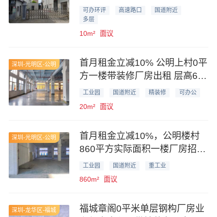
可办环评
高速路口
国道附近
多层
10m²
面议
首月租金立减10% 公明上村0平
深圳-光明区-公明
方一楼带装修厂房出租 层高6米
带牛角
工业园
国道附近
精装修
可办公
20m²
面议
首月租金立减10%，公明楼村
深圳-光明区-公明
860平方实际面积一楼厂房招
租，层高6米带牛角
工业园
国道附近
重工业
860m²
面议
福城章阁0平米单层钢构厂房业
深圳-龙华区-福城