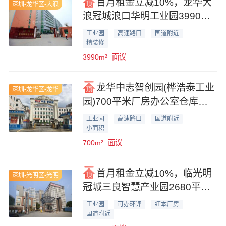
首月租金立减10%，龙华大
深圳-龙华区-大浪
浪冠城浪口华明工业园3990平
方厂房业主出租
工业园
高速路口
国道附近
精装修
3990m²
面议
龙华中志智创园(桦浩泰工业
深圳-龙华区-龙华
园)700平米厂房办公室仓库业
主直租
工业园
高速路口
国道附近
小面积
700m²
面议
首月租金立减10%，临光明
深圳-光明区-光明
冠城三良智慧产业园2680平米
厂房业主直租
工业园
可办环评
红本厂房
国道附近