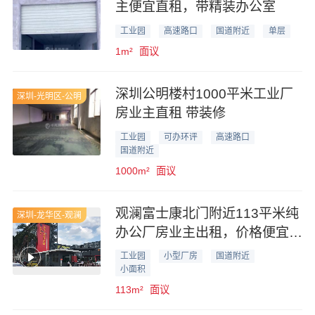
主便宜直租，带精装办公室
工业园
高速路口
国道附近
单层
1m²
面议
深圳公明楼村1000平米工业厂
深圳-光明区-公明
房业主直租 带装修
工业园
可办环评
高速路口
国道附近
1000m²
面议
观澜富士康北门附近113平米纯
深圳-龙华区-观澜
办公厂房业主出租，价格便宜仅
2000元
工业园
小型厂房
国道附近
小面积
113m²
面议