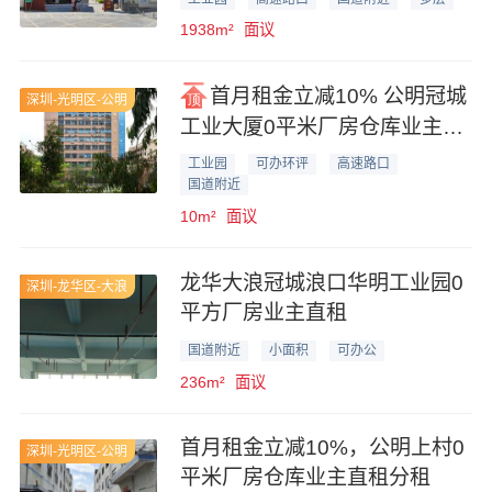
1938m²
面议
首月租金立减10% 公明冠城
深圳-光明区-公明
工业大厦0平米厂房仓库业主直
租分租
工业园
可办环评
高速路口
国道附近
10m²
面议
龙华大浪冠城浪口华明工业园0
深圳-龙华区-大浪
平方厂房业主直租
国道附近
小面积
可办公
236m²
面议
首月租金立减10%，公明上村0
深圳-光明区-公明
平米厂房仓库业主直租分租