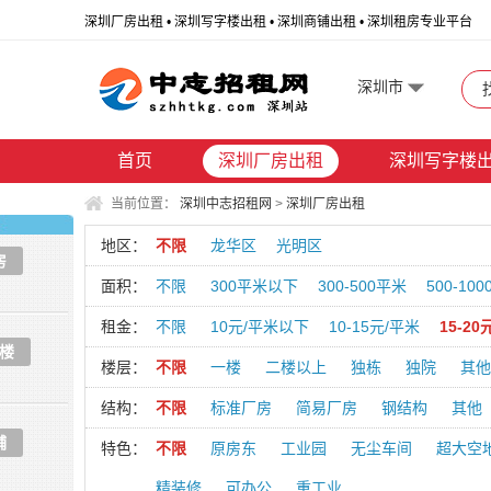
深圳厂房出租 • 深圳写字楼出租 • 深圳商铺出租 • 深圳租房专业平台
深圳市
首页
深圳厂房出租
深圳写字楼
当前位置：
深圳中志招租网
>
深圳厂房出租
地区：
不限
龙华区
光明区
房
面积：
不限
300平米以下
300-500平米
500-10
租金：
不限
10元/平米以下
10-15元/平米
15-20
楼
楼层：
不限
一楼
二楼以上
独栋
独院
其他
结构：
不限
标准厂房
简易厂房
钢结构
其他
铺
特色：
不限
原房东
工业园
无尘车间
超大空
精装修
可办公
重工业