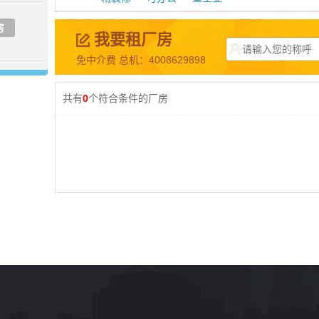
房
我要租厂房
免中介费 总机：4008629898
共有
0
个符合条件的厂房